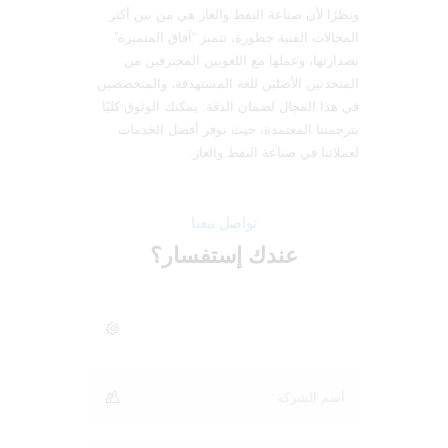
ونظرًا لأن صناعة النفط والغاز هي من بين أكثر
المجالات الفنية خطورة، تتميز “آفاق المتميزة”
بصدارتها، وعملها مع اللغويين المحترفين من
المتحدثين الأصلين للغة المستهدفة، والمتخصصين
في هذا المجال لضمان الدقة. يمكنك الوثوق كليًا
بترجمتنا المعتمدة، حيث نوفر أفضل الخدمات
لعملائنا في صناعة النفط والغاز.
تواصل معنا
عندك
إستفسار
؟